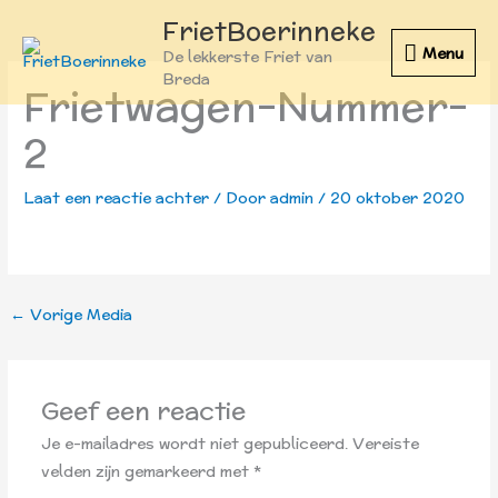
Ga
FrietBoerinneke
naar
Menu
Menu
De lekkerste Friet van
de
Breda
Frietwagen-Nummer-
inhoud
2
Laat een reactie achter
/ Door
admin
/
20 oktober 2020
←
Vorige Media
Geef een reactie
Je e-mailadres wordt niet gepubliceerd.
Vereiste
velden zijn gemarkeerd met
*