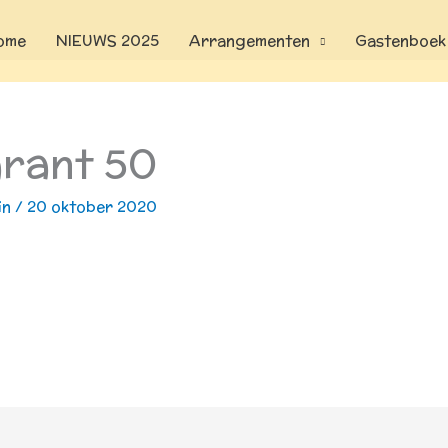
ome
NIEUWS 2025
Arrangementen
Gastenboek
arant 50
in
/
20 oktober 2020