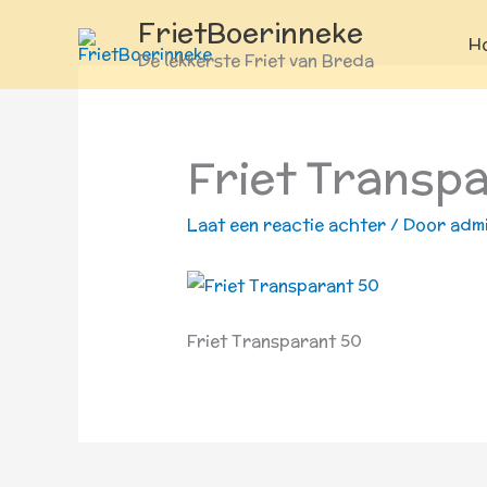
Ga
FrietBoerinneke
naar
H
De lekkerste Friet van Breda
de
inhoud
Friet Transp
Laat een reactie achter
/ Door
adm
Friet Transparant 50